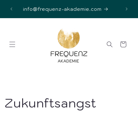
Direkt
 UND
zum
info@frequenz-akademie.com
Inhalt
Warenkorb
Zukunftsangst
Share