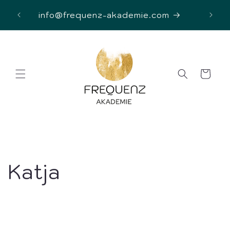
Skip to
D
info@frequenz-akademie.com
content
Cart
Katja
Share