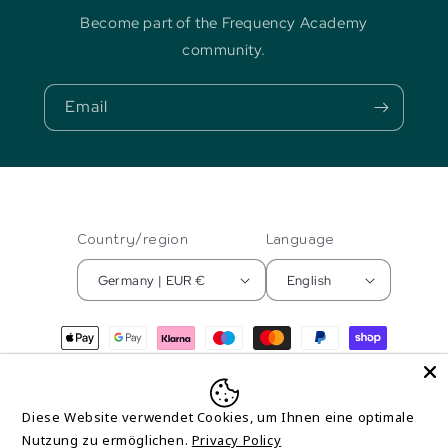
Become part of the Frequency Academy
community.
Email
Country/region
Language
Germany | EUR €
English
Payment
methods
© 2026,
Frequenz Akademie
Powered by Shopify
Refund policy
Diese Website verwendet Cookies, um Ihnen eine optimale
Nutzung zu ermöglichen.
Privacy Policy
Privacy policy
Terms of service
Contact information