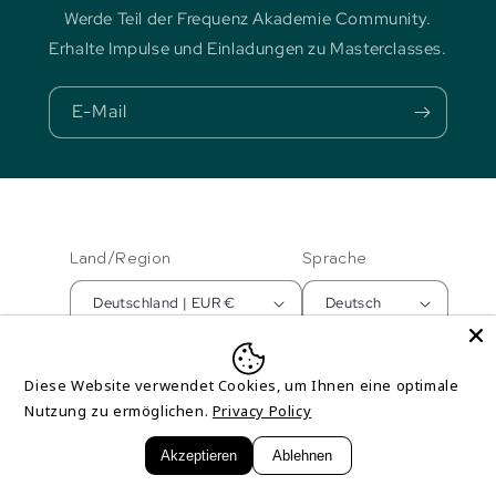
Werde Teil der Frequenz Akademie Community.
Erhalte Impulse und Einladungen zu Masterclasses.
E-Mail
Land/Region
Sprache
Deutschland | EUR €
Deutsch
Zahlungsmethoden
Diese Website verwendet Cookies, um Ihnen eine optimale
Nutzung zu ermöglichen.
Privacy Policy
© 2026,
Frequenz Akademie
Powered by Shopify
Widerrufsrecht
Akzeptieren
Ablehnen
Datenschutzerklärung
AGB
Kontaktinformationen
Impressum